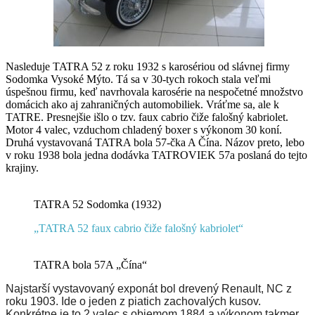
Nasleduje TATRA 52 z roku 1932 s karosériou od slávnej firmy
Sodomka Vysoké Mýto. Tá sa v 30-tych rokoch stala veľmi
úspešnou firmu, keď navrhovala karosérie na nespočetné množstvo
domácich ako aj zahraničných automobiliek. Vráťme sa, ale k
TATRE. Presnejšie išlo o tzv. faux cabrio čiže falošný kabriolet.
Motor 4 valec, vzduchom chladený boxer s výkonom 30 koní.
Druhá vystavovaná TATRA bola 57-čka A Čína. Názov preto, lebo
v roku 1938 bola jedna dodávka TATROVIEK 57a poslaná do tejto
krajiny.
TATRA 52 Sodomka (1932)
„TATRA 52 faux cabrio čiže falošný kabriolet“
TATRA bola 57A „Čína“
Najstarší vystavovaný exponát bol drevený Renault, NC z
roku 1903. Ide o jeden z piatich zachovalých kusov.
Konkrétne je to 2 valec s objemom 1884 a výkonom takmer