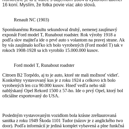
16 koní. Myslím, že fotka povie viac ako slová.
Renault NC (1903)
Spomínanému Renaultu sekundoval druhý, nemenej zaujímavý
exponát Ford model T, Runabout roadster. Rok výroby 1918 a
podľa slov majiteľa ide o prvé auto s volantom na pravej strane. Ak
by vás zaujímalo koľko ich bolo vyrobených (Ford model T) tak v
rokoch 1908-1928 sa ich vyrobilo 15.000.000 kusov.
Ford model T, Runabout roadster
Citroen B2 Torpédo, aj to je auto, ktoré ste mali možnosť vidieť.
Konkrétny vystavovaný kus je z roku 1924 a celkovo ich bolo
vyrobených len cca 90.000 kusov. Hneď vedľa neho stál
nablýskaný Opel Rekord 1500 z 57-ho. Ide o prvý Opel, ktorý bol
oficiálne exportovaný do USA.
Posledným vystavovaným vozidlom bola krásne zreštaurovaná
sanitka z roku 1949 Škoda 1101 Tudor (názov je z anglického two
door). Podľa informácií je jediná komplet vybavená a plne funkčná