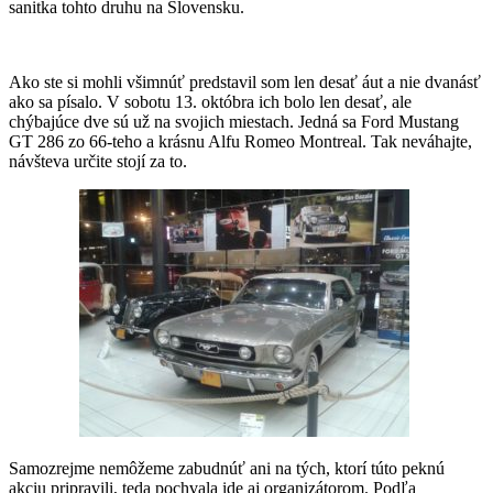
sanitka tohto druhu na Slovensku.
Ako ste si mohli všimnúť predstavil som len desať áut a nie dvanásť
ako sa písalo. V sobotu 13. októbra ich bolo len desať, ale
chýbajúce dve sú už na svojich miestach. Jedná sa Ford Mustang
GT 286 zo 66-teho a krásnu Alfu Romeo Montreal. Tak neváhajte,
návšteva určite stojí za to.
Samozrejme nemôžeme zabudnúť ani na tých, ktorí túto peknú
akciu pripravili, teda pochvala ide aj organizátorom. Podľa