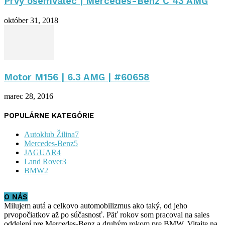
Prvý osemvalec | Mercedes-Benz C 43 AMG
október 31, 2018
Motor M156 | 6.3 AMG | #60658
marec 28, 2016
POPULÁRNE KATEGÓRIE
Autoklub Žilina
7
Mercedes-Benz
5
JAGUAR
4
Land Rover
3
BMW
2
O NÁS
Milujem autá a celkovo automobilizmus ako taký, od jeho
prvopočiatkov až po súčasnosť. Päť rokov som pracoval na sales
oddelení pre Mercedes-Benz a druhým rokom pre BMW. Vitajte na