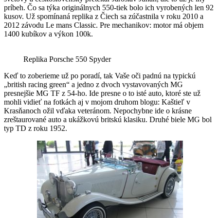
príbeh. Čo sa týka originálnych 550-tiek bolo ich vyrobených len 92
kusov. Už spomínaná replika z Čiech sa zúčastnila v roku 2010 a
2012 závodu Le mans Classic. Pre mechanikov: motor má objem
1400 kubíkov a výkon 100k.
Replika Porsche 550 Spyder
Keď to zoberieme už po poradí, tak Vaše oči padnú na typickú
„british racing green“ a jedno z dvoch vystavovaných MG
presnejšie MG TF z 54-ho. Ide presne o to isté auto, ktoré ste už
mohli vidieť na fotkách aj v mojom druhom blogu: Kaštieľ v
Krasňanoch ožil vďaka veteránom. Nepochybne ide o krásne
zreštaurované auto a ukážkovú britskú klasiku. Druhé biele MG bol
typ TD z roku 1952.