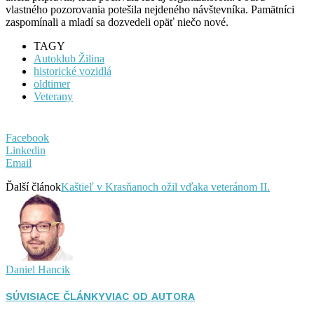
vlastného pozorovania potešila nejdeného návštevníka. Pamätníci
zaspomínali a mladí sa dozvedeli opäť niečo nové.
TAGY
Autoklub Žilina
historické vozidlá
oldtimer
Veterany
Facebook
Linkedin
Email
Ďalší článok
Kaštieľ v Krasňanoch ožil vďaka veteránom II.
Daniel Hancik
SÚVISIACE ČLÁNKY
VIAC OD AUTORA