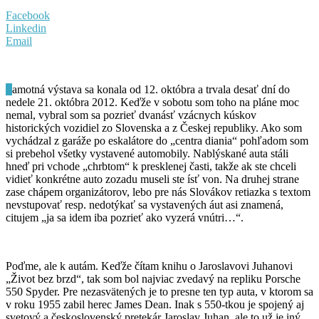
Facebook
Linkedin
Email
S
amotná výstava sa konala od 12. októbra a trvala desať dní do
nedele 21. októbra 2012. Keďže v sobotu som toho na pláne moc
nemal, vybral som sa pozrieť dvanásť vzácnych kúskov
historických vozidiel zo Slovenska a z Českej republiky. Ako som
vychádzal z garáže po eskalátore do „centra diania“ pohľadom som
si prebehol všetky vystavené automobily. Nablýskané auta stáli
hneď pri vchode „chrbtom“ k presklenej časti, takže ak ste chceli
vidieť konkrétne auto zozadu museli ste ísť von. Na druhej strane
zase chápem organizátorov, lebo pre nás Slovákov retiazka s textom
nevstupovať resp. nedotýkať sa vystavených áut asi znamená,
citujem „ja sa idem iba pozrieť ako vyzerá vnútri…“.
Poďme, ale k autám. Keďže čítam knihu o Jaroslavovi Juhanovi
„Život bez brzd“, tak som bol najviac zvedavý na repliku Porsche
550 Spyder. Pre nezasvätených je to presne ten typ auta, v ktorom sa
v roku 1955 zabil herec James Dean. Inak s 550-tkou je spojený aj
svetový a československý pretekár Jaroslav Juhan, ale to už je iný