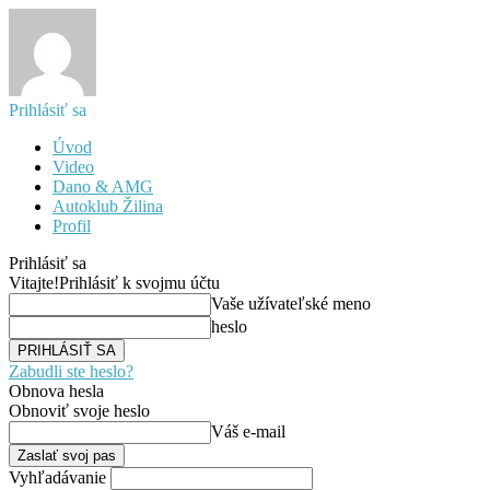
Prihlásiť sa
Úvod
Video
Dano & AMG
Autoklub Žilina
Profil
Prihlásiť sa
Vitajte!
Prihlásiť k svojmu účtu
Vaše užívateľské meno
heslo
Zabudli ste heslo?
Obnova hesla
Obnoviť svoje heslo
Váš e-mail
Vyhľadávanie