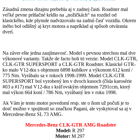
Zásadná zmena dizajnu prebehla aj v zadnej časti. Roadster mal
veľké pevne prítlačné krídlo na „nožičkách“ na rozdiel od
klasického, kde plynule nadväzovalo na zadnú časť vozidla. Okrem
iného bol odlišný aj kryt motora a napríklad aj spôsob otvárania
dverí.
Na záver ešte jedna zaujímavosť. Model s pevnou strechou mal dve
výkonové varianty. Takže de facto boli tri verzie. Model CLK-GTR,
CLK-GTR SUPERSPORT a CLK-GTR Roadster. Klasické GTR-
ko malo V12-tku s objemom 6898 kubíkov a výkonom 612 koní /
775 Nm. Vyrábalo sa v rokoch 1998-1999. Model CLK-GTR
SUPERSPORT bol vyrobený len v dvoch kusoch (čísla karosérie
#03 a #17) mal V12-tku s kráľovským objemom 7291ccm, ktorý
mal výkon 664 koní / 786 Nm, vyrábaný len v roku 1998.
Ak Vám je tento motor povedomí resp. ste o ňom už počuli je to
dosť možno v spojitosti so značkou Pagani, ale vyskytoval sa aj v
Mercedese-Benz SL 73 AMG.
Mercedes-Benz CLK-GTR AMG Roadster
Model:
R 297
Motor:
M 297