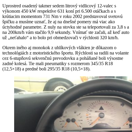
Uprostred osadený takmer sedem litrový vidlicový 12-valec s
výkonom 450 kW respektíve 631 koní pri 6.500 otáčkach a s
krútiacim momentom 731 Nm v roku 2002 predstavoval svetovú
špičku a musíme uznať, že aj na dnešné pomery má viac ako
úctyhodné parametre. Z nuly na stovku ste sa teleportovali za 3,8 s a
na 200km/h vám stačilo 9,9 sekundy. Vnímať ste začali, až keď auto
už „neťahalo“ a to bolo pri obmedzovači v rýchlosti 320 km/h.
Okrem iného aj monokok z uhlíkových vlákien je dôkazom o
technológiách z motoristického športu. Rýchlosti sa radili na volante
cez 6-stupňovú sekvenčnú prevodovku a poháňané boli výsostne
zadné kolesá. Tie mali pneumatiky s rozmerom 345/35 R18
(12,5×18) a predné boli 295/35 R18 (10,5×18).