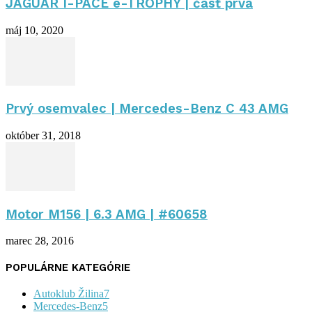
JAGUAR I-PACE e-TROPHY | časť prvá
máj 10, 2020
Prvý osemvalec | Mercedes-Benz C 43 AMG
október 31, 2018
Motor M156 | 6.3 AMG | #60658
marec 28, 2016
POPULÁRNE KATEGÓRIE
Autoklub Žilina
7
Mercedes-Benz
5