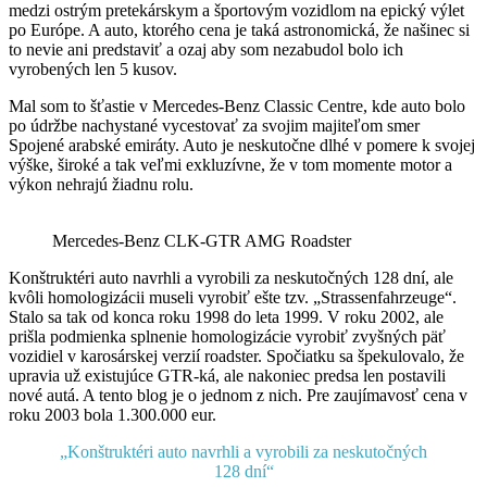
medzi ostrým pretekárskym a športovým vozidlom na epický výlet
po Európe. A auto, ktorého cena je taká astronomická, že našinec si
to nevie ani predstaviť a ozaj aby som nezabudol bolo ich
vyrobených len 5 kusov.
Mal som to šťastie v Mercedes-Benz Classic Centre, kde auto bolo
po údržbe nachystané vycestovať za svojim majiteľom smer
Spojené arabské emiráty. Auto je neskutočne dlhé v pomere k svojej
výške, široké a tak veľmi exkluzívne, že v tom momente motor a
výkon nehrajú žiadnu rolu.
Mercedes-Benz CLK-GTR AMG Roadster
Konštruktéri auto navrhli a vyrobili za neskutočných 128 dní, ale
kvôli homologizácii museli vyrobiť ešte tzv. „Strassenfahrzeuge“.
Stalo sa tak od konca roku 1998 do leta 1999. V roku 2002, ale
prišla podmienka splnenie homologizácie vyrobiť zvyšných päť
vozidiel v karosárskej verzií roadster. Spočiatku sa špekulovalo, že
upravia už existujúce GTR-ká, ale nakoniec predsa len postavili
nové autá. A tento blog je o jednom z nich. Pre zaujímavosť cena v
roku 2003 bola 1.300.000 eur.
„Konštruktéri auto navrhli a vyrobili za neskutočných
128 dní“