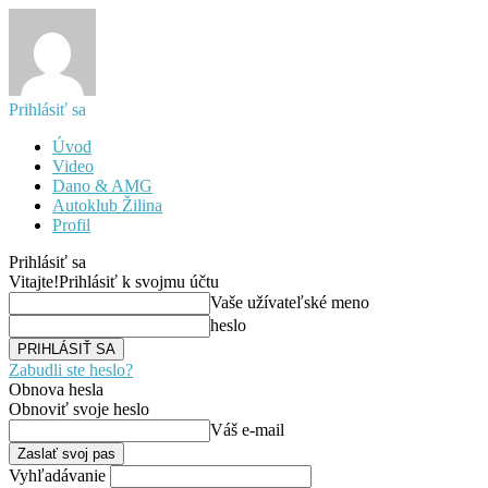
Prihlásiť sa
Úvod
Video
Dano & AMG
Autoklub Žilina
Profil
Prihlásiť sa
Vitajte!
Prihlásiť k svojmu účtu
Vaše užívateľské meno
heslo
Zabudli ste heslo?
Obnova hesla
Obnoviť svoje heslo
Váš e-mail
Vyhľadávanie