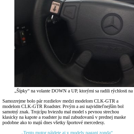
„Šípky“ na volante DOWN a UP, ktorými sa radili rýchlosti n
Samozrejme bolo pár rozdielov medzi modelom CLK-GTR a
modelom CLK-GTR Roadster. Prvým a asi najviditeľnejším bol
samotný znak. Trojcípu hviezdu mal model s pevnou strechou
klasicky na kapote a roadster ju mal zabudovanú v prednej maske
podobne ako to majú dnes všetky športové mercedesy.
„Tento motor nájdete aj v modely pagani zonda“