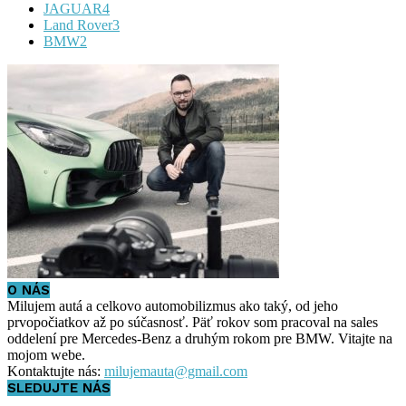
JAGUAR
4
Land Rover
3
BMW
2
O NÁS
Milujem autá a celkovo automobilizmus ako taký, od jeho
prvopočiatkov až po súčasnosť. Päť rokov som pracoval na sales
oddelení pre Mercedes-Benz a druhým rokom pre BMW. Vitajte na
mojom webe.
Kontaktujte nás:
milujemauta@gmail.com
SLEDUJTE NÁS