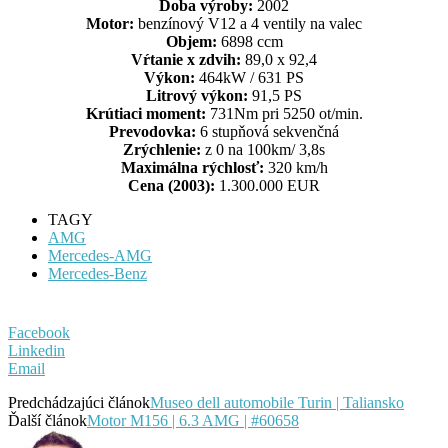
Doba výroby:
2002
Motor:
benzínový V12 a 4 ventily na valec
Objem:
6898 ccm
Vŕtanie x zdvih:
89,0 x 92,4
Výkon:
464kW / 631 PS
Litrový výkon:
91,5 PS
Krútiaci moment:
731Nm pri 5250 ot/min.
Prevodovka:
6 stupňová sekvenčná
Zrýchlenie:
z 0 na 100km/ 3,8s
Maximálna rýchlosť:
320 km/h
Cena (2003):
1.300.000 EUR
TAGY
AMG
Mercedes-AMG
Mercedes-Benz
Facebook
Linkedin
Email
Predchádzajúci článok
Museo dell automobile Turin | Taliansko
Ďalší článok
Motor M156 | 6.3 AMG | #60658