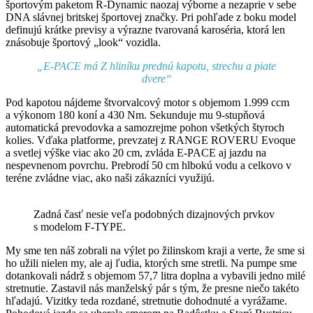
športovým paketom R-Dynamic naozaj výborne a nezaprie v sebe
DNA slávnej britskej športovej značky. Pri pohľade z boku model
definujú krátke previsy a výrazne tvarovaná karoséria, ktorá len
znásobuje športový „look“ vozidla.
„E-PACE má Z hliníku prednú kapotu, strechu a piate
dvere“
Pod kapotou nájdeme štvorvalcový motor s objemom 1.999 ccm
a výkonom 180 koní a 430 Nm. Sekunduje mu 9-stupňová
automatická prevodovka a samozrejme pohon všetkých štyroch
kolies. Vďaka platforme, prevzatej z RANGE ROVERU Evoque
a svetlej výške viac ako 20 cm, zvláda E-PACE aj jazdu na
nespevnenom povrchu. Prebrodí 50 cm hlbokú vodu a celkovo v
teréne zvládne viac, ako naši zákazníci využijú.
Zadná časť nesie veľa podobných dizajnových prvkov
s modelom F-TYPE.
My sme ten náš zobrali na výlet po žilinskom kraji a verte, že sme si
ho užili nielen my, ale aj ľudia, ktorých sme stretli. Na pumpe sme
dotankovali nádrž s objemom 57,7 litra doplna a vybavili jedno milé
stretnutie. Zastavil nás manželský pár s tým, že presne niečo takéto
hľadajú. Vizitky teda rozdané, stretnutie dohodnuté a vyrážame.