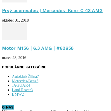
Prvý osemvalec | Mercedes-Benz C 43 AMG
október 31, 2018
Motor M156 | 6.3 AMG | #60658
marec 28, 2016
POPULÁRNE KATEGÓRIE
Autoklub Žilina
7
Mercedes-Benz
5
JAGUAR
4
Land Rover
3
BMW
2
O NÁS