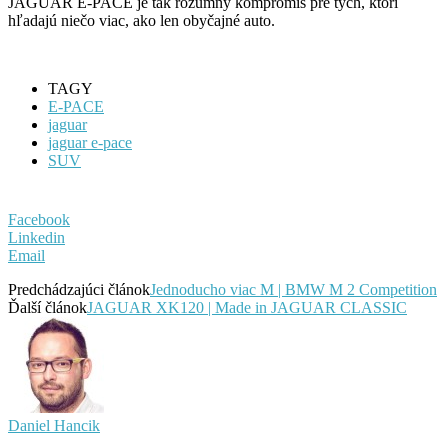
JAGUAR E-PACE je tak rozumný kompromis pre tých, ktorí
hľadajú niečo viac, ako len obyčajné auto.
TAGY
E-PACE
jaguar
jaguar e-pace
SUV
Facebook
Linkedin
Email
Predchádzajúci článok
Jednoducho viac M | BMW M 2 Competition
Ďalší článok
JAGUAR XK120 | Made in JAGUAR CLASSIC
Daniel Hancik