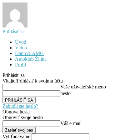
Prihlásiť sa
Úvod
Video
Dano & AMG
Autoklub Žilina
Profil
Prihlásiť sa
Vitajte!
Prihlásiť k svojmu účtu
Vaše užívateľské meno
heslo
Zabudli ste heslo?
Obnova hesla
Obnoviť svoje heslo
Váš e-mail
Vyhľadávanie