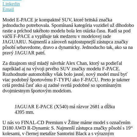
Linkedin
Email
Model E-PACE je kompaktné SUV, ktoré britská značka
jednoducho potrebovala. Spomínaná kategória vozidiel už dlhodobo
rastie a príchod takéhoto modelu bola len otázka času. Radí sa pod
väčší F-PACE a vyplňuje tak medzeru v modelovej rade
JAGUARU. Najmenší a zároveň najdostupnejší zástupca značky
pôsobí sebavedome, dravo a dynamicky. Jednoducho tak, ako sa na
pravý JAGUAR patrí.
Za dizajnom stojí mladý návrhár Alex Chan, ktorý sa podieľal
napríklad aj na vývoji prvého SUV značky modelu F-PACE.
Rozhodnutie automobilky však bolo jasné, nový model musí byť
viac podobný športovému F-TYPU ako F-PACU. Preto je takmer
celá predná časť ako aj zadné svetlá podobné so spomínaným
dvojmiestnym športovým modelom.
JAGUAR E-PACE (X540) má rázvor 2681 a dĺžku
4395 mm.
U nás vo FINAL-CD Premium v Žiline máme model s označením
D180 AWD R-Dynamic S. Najmenší zástupca značky pôsobí s 19“
kolesami, v čiernej metalíze Santorini Black a s výrazným