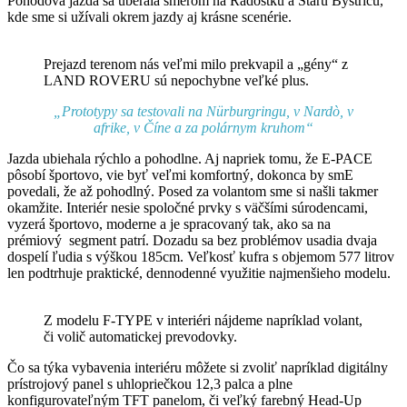
Pohodová jazda sa uberala smerom na Radôstku a Starú Bystricu,
kde sme si užívali okrem jazdy aj krásne scenérie.
Prejazd terenom nás veľmi milo prekvapil a „gény“ z
LAND ROVERU sú nepochybne veľké plus.
„Prototypy sa testovali na Nürburgringu, v Nardò, v
afrike, v Číne a za polárnym kruhom“
Jazda ubiehala rýchlo a pohodlne. Aj napriek tomu, že E-PACE
pôsobí športovo, vie byť veľmi komfortný, dokonca by smE
povedali, že až pohodlný. Posed za volantom sme si našli takmer
okamžite. Interiér nesie spoločné prvky s väčšími súrodencami,
vyzerá športovo, moderne a je spracovaný tak, ako sa na
prémiový segment patrí. Dozadu sa bez problémov usadia dvaja
dospelí ľudia s výškou 185cm. Veľkosť kufra s objemom 577 litrov
len podtrhuje praktické, dennodenné využitie najmenšieho modelu.
Z modelu F-TYPE v interiéri nájdeme napríklad volant,
či volič automatickej prevodovky.
Čo sa týka vybavenia interiéru môžete si zvoliť napríklad digitálny
prístrojový panel s uhlopriečkou 12,3 palca a plne
konfigurovateľným TFT panelom, či veľký farebný Head-Up