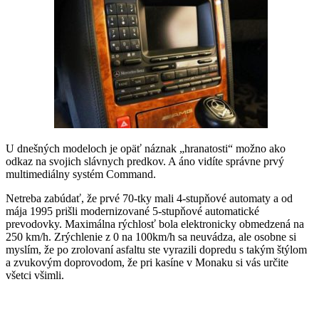
U dnešných modeloch je opäť náznak „hranatosti“ možno ako
odkaz na svojich slávnych predkov. A áno vidíte správne prvý
multimediálny systém Command.
Netreba zabúdať, že prvé 70-tky mali 4-stupňové automaty a od
mája 1995 prišli modernizované 5-stupňové automatické
prevodovky. Maximálna rýchlosť bola elektronicky obmedzená na
250 km/h. Zrýchlenie z 0 na 100km/h sa neuvádza, ale osobne si
myslím, že po zrolovaní asfaltu ste vyrazili dopredu s takým štýlom
a zvukovým doprovodom, že pri kasíne v Monaku si vás určite
všetci všimli.