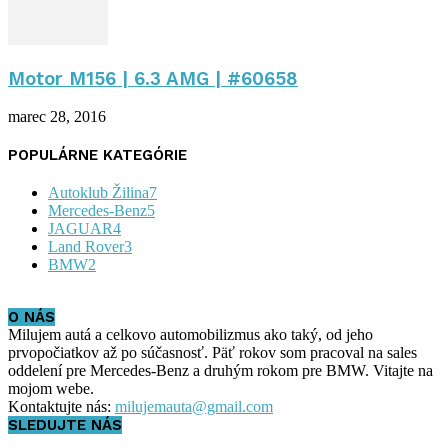
Motor M156 | 6.3 AMG | #60658
marec 28, 2016
POPULÁRNE KATEGÓRIE
Autoklub Žilina
7
Mercedes-Benz
5
JAGUAR
4
Land Rover
3
BMW
2
O NÁS
Milujem autá a celkovo automobilizmus ako taký, od jeho
prvopočiatkov až po súčasnosť. Päť rokov som pracoval na sales
oddelení pre Mercedes-Benz a druhým rokom pre BMW. Vitajte na
mojom webe.
Kontaktujte nás:
milujemauta@gmail.com
SLEDUJTE NÁS