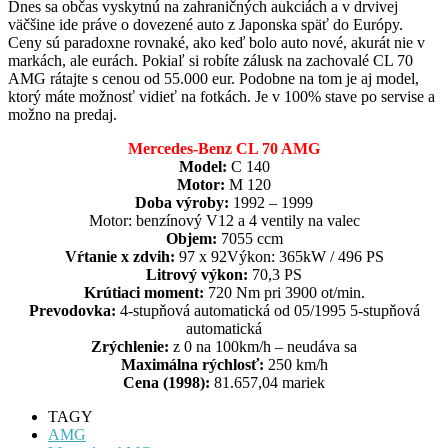
Dnes sa občas vyskytnú na zahraničných aukciách a v drvivej
väčšine ide práve o dovezené auto z Japonska späť do Európy.
Ceny sú paradoxne rovnaké, ako keď bolo auto nové, akurát nie v
markách, ale eurách. Pokiaľ si robíte zálusk na zachovalé CL 70
AMG rátajte s cenou od 55.000 eur. Podobne na tom je aj model,
ktorý máte možnosť vidieť na fotkách. Je v 100% stave po servise a
možno na predaj.
Mercedes-Benz CL 70 AMG
Model:
C 140
Motor:
M 120
Doba výroby:
1992 – 1999
Motor: benzínový V12 a 4 ventily na valec
Objem:
7055 ccm
Vŕtanie x zdvih:
97 x 92Výkon: 365kW / 496 PS
Litrový výkon:
70,3 PS
Krútiaci moment:
720 Nm pri 3900 ot/min.
Prevodovka:
4-stupňová automatická od 05/1995 5-stupňová
automatická
Zrýchlenie:
z 0 na 100km/h – neudáva sa
Maximálna rýchlosť:
250 km/h
Cena (1998):
81.657,04 mariek
TAGY
AMG