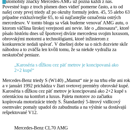
A
utomobily značky Mercedes-AMG už pozná každí z nás.
Povestné logo z troch písmen dnes vidieť pomerne často, a to od
našej cesty prvej triedy až po okruhy formuly jeden. 45, 55 alebo 63
prípadne exkluzívnejšie 65, to sú najčastejšie označenia ostrých
mercedesov. V tomto blogu sa však budeme venovať AMG autu, o
ktorom väčšina širokej verejnosti ani nevie. Ide o „dinosaura“, ktoré
písalo históriu dnes už športovej divízie mercedesu svojim luxusom,
obrovskými motormi a technológiami, ktoré inžinierom z
konkurencie nedali spávať. V dnešnej dobe sa o nich dozviete skôr
náhodou a to zväčša len kvôli tomu, že sa niekde vydražia za
neskutočné peniaze.
„Karoséria s dĺžkou cez päť metrov je koncipovaná ako
2+2 kupé“
Mercedes-Benz triedy S (W140) „Mamut“ nie je na trhu ešte ani rok
a v januári 1992 prichádza v žiari svetovej premiéry obrovské kupé.
Karoséria s dĺžkou cez päť metrov je koncipovaná ako 2+2 kupé s
orientáciou na komfort a luxus. Paleta motorov zo začiatku
kopírovala motorizácie triedy S. Štandardný 5-litrový vidlicový
osemvalec pomaly upadol do zabudnutia a na výslnie sa dostávajú
rešpektované V12.
Mercedes-Benz CL70 AMG