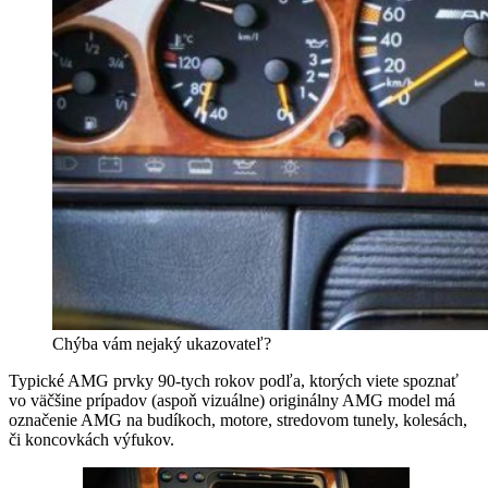
Chýba vám nejaký ukazovateľ?
Typické AMG prvky 90-tych rokov podľa, ktorých viete spoznať
vo väčšine prípadov (aspoň vizuálne) originálny AMG model má
označenie AMG na budíkoch, motore, stredovom tunely, kolesách,
či koncovkách výfukov.