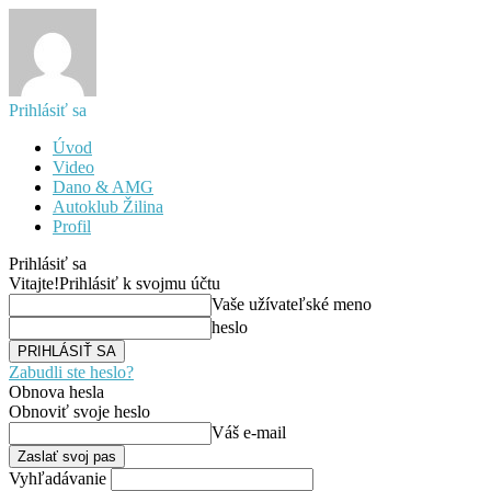
Prihlásiť sa
Úvod
Video
Dano & AMG
Autoklub Žilina
Profil
Prihlásiť sa
Vitajte!
Prihlásiť k svojmu účtu
Vaše užívateľské meno
heslo
Zabudli ste heslo?
Obnova hesla
Obnoviť svoje heslo
Váš e-mail
Vyhľadávanie