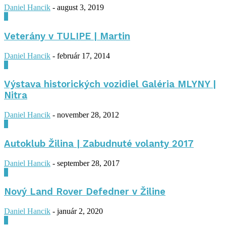
Daniel Hancik
-
august 3, 2019
0
Veterány v TULIPE | Martin
Daniel Hancik
-
február 17, 2014
0
Výstava historických vozidiel Galéria MLYNY |
Nitra
Daniel Hancik
-
november 28, 2012
0
Autoklub Žilina | Zabudnuté volanty 2017
Daniel Hancik
-
september 28, 2017
0
Nový Land Rover Defedner v Žiline
Daniel Hancik
-
január 2, 2020
0