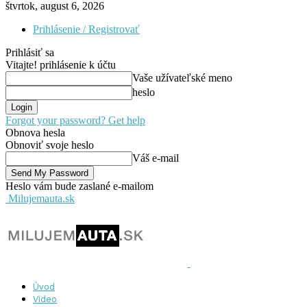
štvrtok, august 6, 2026
Prihlásenie / Registrovať
Prihlásiť sa
Vitajte! prihlásenie k účtu
Vaše užívateľské meno
heslo
Forgot your password? Get help
Obnova hesla
Obnoviť svoje heslo
Váš e-mail
Heslo vám bude zaslané e-mailom
Milujemauta.sk
Úvod
Video