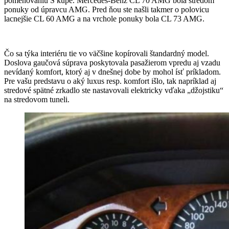
pomenovaniu S kupé. Mercedes-Benz CL 70 AMG bola stredom
ponuky od úpravcu AMG. Pred ňou ste našli takmer o polovicu
lacnejšie CL 60 AMG a na vrchole ponuky bola CL 73 AMG.
Čo sa týka interiéru tie vo väčšine kopírovali štandardný model.
Doslova gaučová súprava poskytovala pasažierom vpredu aj vzadu
nevídaný komfort, ktorý aj v dnešnej dobe by mohol ísť príkladom.
Pre vašu predstavu o aký luxus resp. komfort išlo, tak napríklad aj
stredové spätné zrkadlo ste nastavovali elektricky vďaka „džojstiku“
na stredovom tuneli.