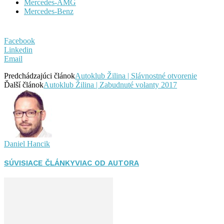
Mercedes-AMG
Mercedes-Benz
Facebook
Linkedin
Email
Predchádzajúci článok
Autoklub Žilina | Slávnostné otvorenie
Ďalší článok
Autoklub Žilina | Zabudnuté volanty 2017
Daniel Hancik
SÚVISIACE ČLÁNKY
VIAC OD AUTORA