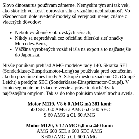
Slovo dinosaurus používam zámerne. Nemyslím tým ani tak vek,
ako skôr ich veľkosť, obrovskú silu a vizuálnu neohrabanosť. Vo
všeobecnosti dole uvedené modely sú verejnosti menej známe z
viacerých dôvodov:
Neboli vyrábané v obrovských sériách,
Nikdy sa nepredávali cez oficiálnu dílerskú sieť značky
Mercedes-Benz,
Väčšina vyrobených vozidiel išla na export a to najčastejšie
do Japonska.
Nižšie ponúkam prehľad AMG modelov rady 140. Skratka SEL
(Sonderklasse-Einspritzmotor-Long) sa používala pred označením
ako ho poznáme dnes triedy S. S-kupé nieslo označenie CL (Coupé
Leicht) a predtým SEC (Sonderklasse-Einspritzmotor-Coupé). V
tomto segmente boli viaceré verzie a práve tu dochádza k
najčastejším omylom. Tak sa do toho pokúsim vniesť trochu svetla.
Motor M119, V8 6.0 AMG má 381 koní:
500 SEL 6.0 AMG a AMG 6.0 500 SEC
S 60 AMG a CL 60 AMG
Motor M120, V12 AMG 6,0 má 440 koní:
AMG 600 SEL a 600 SEC AMG
S 600 AMG a CL 600 AMG