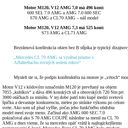
Motor M120, V12 AMG 7,0 má 496 koní:
600 SEL 7.0 AMG a AMG 7.0 600 SEC
S70 AMG a CL70 AMG – náš model
Motor M120, V12 AMG 7,3 má 525 koní:
S73 AMG a CL73 AMG
Bezrámová konštrukcia okien bez B stĺpika je typický dizajnov
„Mercedes CL 70 AMG sa vyrábal priamo v
Affalterbachu rovných sedem rokov“
Mysleli ste si, že podpis konštruktéra na motore je „vrtoch“
Motor V12 s kódovým označením M120 je prevŕtaný na objem
7055 „kubíkov“ a dáva 496 konských síl a obrovských 720 Nm pri
3900 otáčkach za minútu. V tej dobe patrí toto kupé medzi svetovú
špičku a devastuje konkurenciu, nielen po stránke výkonu po celom
svete. Ako som už písal vyššie, počas jeho funkčného obdobia
model mení svoje meno. Začínal ako AMG 600 SEC 7.0
pokračoval ako S 70 AMG COUPÉ následne sa menil na CL 70
AMG a dnes vieme, že sa mercedes opäť vrátil k najlogickejšiemu