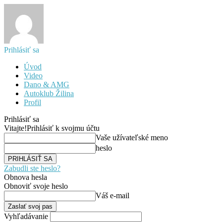
Prihlásiť sa
Úvod
Video
Dano & AMG
Autoklub Žilina
Profil
Prihlásiť sa
Vitajte!
Prihlásiť k svojmu účtu
Vaše užívateľské meno
heslo
Zabudli ste heslo?
Obnova hesla
Obnoviť svoje heslo
Váš e-mail
Vyhľadávanie