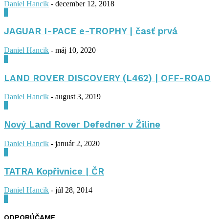
Daniel Hancik
-
december 12, 2018
0
JAGUAR I-PACE e-TROPHY | časť prvá
Daniel Hancik
-
máj 10, 2020
0
LAND ROVER DISCOVERY (L462) | OFF-ROAD
Daniel Hancik
-
august 3, 2019
0
Nový Land Rover Defedner v Žiline
Daniel Hancik
-
január 2, 2020
0
TATRA Kopřivnice | ČR
Daniel Hancik
-
júl 28, 2014
0
ODPORÚČAME