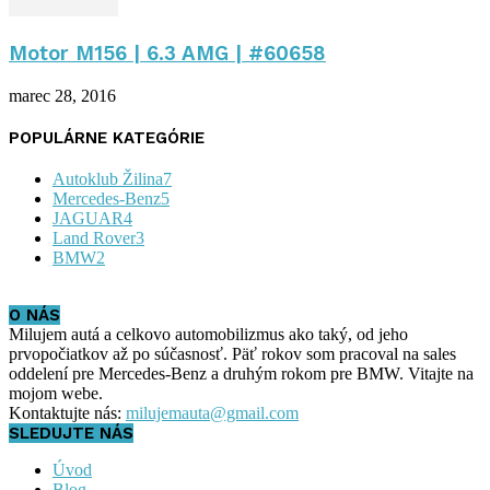
Motor M156 | 6.3 AMG | #60658
marec 28, 2016
POPULÁRNE KATEGÓRIE
Autoklub Žilina
7
Mercedes-Benz
5
JAGUAR
4
Land Rover
3
BMW
2
O NÁS
Milujem autá a celkovo automobilizmus ako taký, od jeho
prvopočiatkov až po súčasnosť. Päť rokov som pracoval na sales
oddelení pre Mercedes-Benz a druhým rokom pre BMW. Vitajte na
mojom webe.
Kontaktujte nás:
milujemauta@gmail.com
SLEDUJTE NÁS
Úvod
Blog