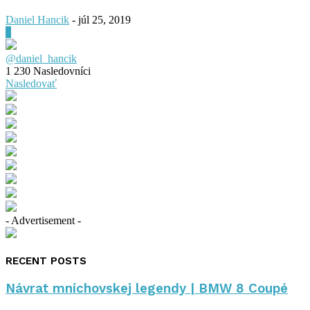
Daniel Hancik
-
júl 25, 2019
0
@daniel_hancik
1 230
Nasledovníci
Nasledovať
- Advertisement -
RECENT POSTS
Návrat mníchovskej legendy | BMW 8 Coupé