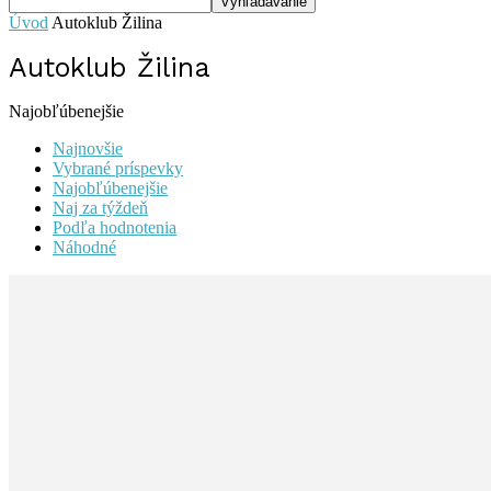
Úvod
Autoklub Žilina
Autoklub Žilina
Najobľúbenejšie
Najnovšie
Vybrané príspevky
Najobľúbenejšie
Naj za týždeň
Podľa hodnotenia
Náhodné