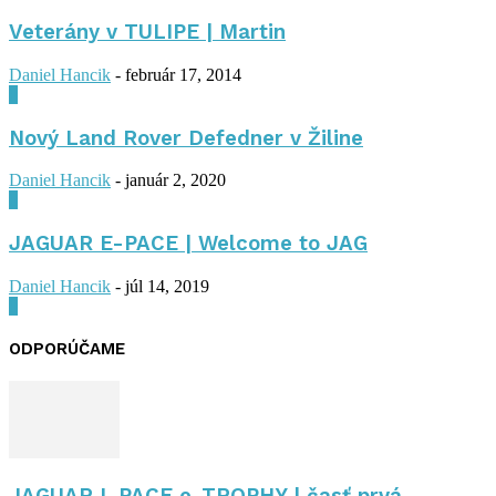
Veterány v TULIPE | Martin
Daniel Hancik
-
február 17, 2014
0
Nový Land Rover Defedner v Žiline
Daniel Hancik
-
január 2, 2020
0
JAGUAR E-PACE | Welcome to JAG
Daniel Hancik
-
júl 14, 2019
0
ODPORÚČAME
JAGUAR I-PACE e-TROPHY | časť prvá