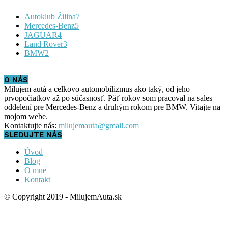
Autoklub Žilina
7
Mercedes-Benz
5
JAGUAR
4
Land Rover
3
BMW
2
O NÁS
Milujem autá a celkovo automobilizmus ako taký, od jeho
prvopočiatkov až po súčasnosť. Päť rokov som pracoval na sales
oddelení pre Mercedes-Benz a druhým rokom pre BMW. Vitajte na
mojom webe.
Kontaktujte nás:
milujemauta@gmail.com
SLEDUJTE NÁS
Úvod
Blog
O mne
Kontakt
© Copyright 2019 - MilujemAuta.sk