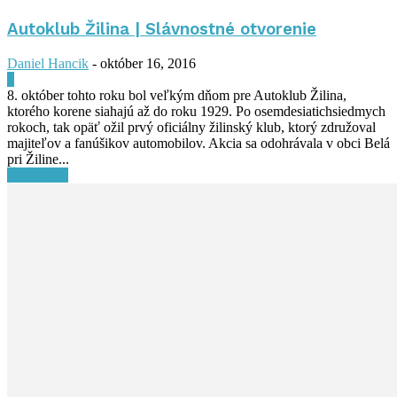
Autoklub Žilina | Slávnostné otvorenie
Daniel Hancik
-
október 16, 2016
0
8. október tohto roku bol veľkým dňom pre Autoklub Žilina,
ktorého korene siahajú až do roku 1929. Po osemdesiatichsiedmych
rokoch, tak opäť ožil prvý oficiálny žilinský klub, ktorý združoval
majiteľov a fanúšikov automobilov. Akcia sa odohrávala v obci Belá
pri Žiline...
Čítať ďalej