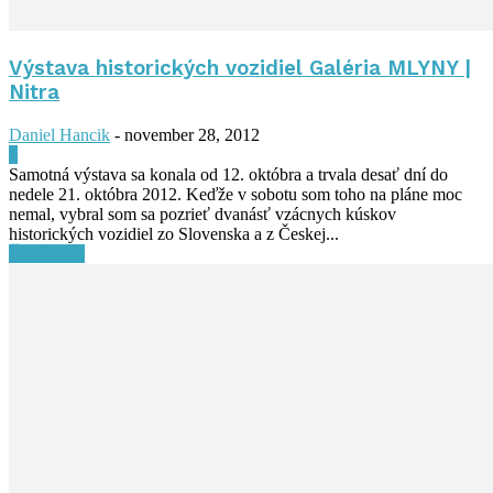
Výstava historických vozidiel Galéria MLYNY |
Nitra
Daniel Hancik
-
november 28, 2012
0
Samotná výstava sa konala od 12. októbra a trvala desať dní do
nedele 21. októbra 2012. Keďže v sobotu som toho na pláne moc
nemal, vybral som sa pozrieť dvanásť vzácnych kúskov
historických vozidiel zo Slovenska a z Českej...
Čítať ďalej