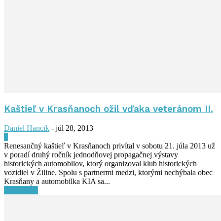
Kaštieľ v Krasňanoch ožil vďaka veteránom II.
Daniel Hancik
-
júl 28, 2013
0
Renesančný kaštieľ v Krasňanoch privítal v sobotu 21. júla 2013 už
v poradí druhý ročník jednodňovej propagačnej výstavy
historických automobilov, ktorý organizoval klub historických
vozidiel v Žiline. Spolu s partnermi medzi, ktorými nechýbala obec
Krasňany a automobilka KIA sa...
Čítať ďalej