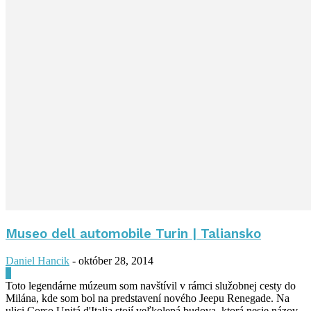
Museo dell automobile Turin | Taliansko
Daniel Hancik
-
október 28, 2014
0
Toto legendárne múzeum som navštívil v rámci služobnej cesty do
Milána, kde som bol na predstavení nového Jeepu Renegade. Na
ulici Corso Unitá d'Italia stojí veľkolepá budova, ktorá nesie názov