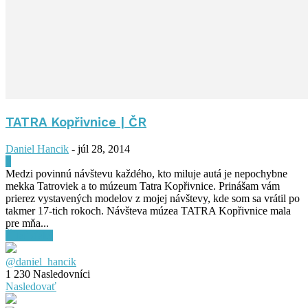
TATRA Kopřivnice | ČR
Daniel Hancik
-
júl 28, 2014
0
Medzi povinnú návštevu každého, kto miluje autá je nepochybne
mekka Tatroviek a to múzeum Tatra Kopřivnice. Prinášam vám
prierez vystavených modelov z mojej návštevy, kde som sa vrátil po
takmer 17-tich rokoch. Návšteva múzea TATRA Kopřivnice mala
pre mňa...
Čítať ďalej
@daniel_hancik
1 230
Nasledovníci
Nasledovať