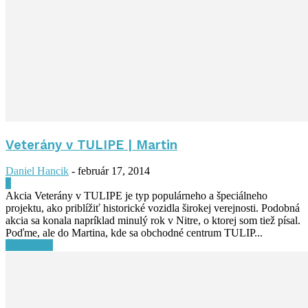
Veterány v TULIPE | Martin
Daniel Hancik
-
február 17, 2014
0
Akcia Veterány v TULIPE je typ populárneho a špeciálneho
projektu, ako priblížiť historické vozidla širokej verejnosti. Podobná
akcia sa konala napríklad minulý rok v Nitre, o ktorej som tiež písal.
Poďme, ale do Martina, kde sa obchodné centrum TULIP...
Čítať ďalej