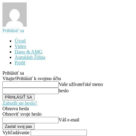
Prihlásiť sa
Úvod
Video
Dano & AMG
Autoklub Žilina
Profil
Prihlásiť sa
Vitajte!
Prihlásiť k svojmu účtu
Vaše užívateľské meno
heslo
Zabudli ste heslo?
Obnova hesla
Obnoviť svoje heslo
Váš e-mail
Vyhľadávanie